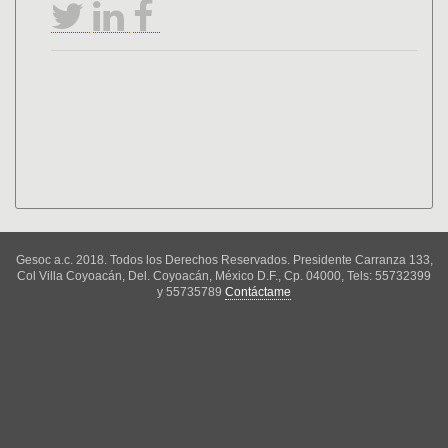
Gesoc a.c. 2018. Todos los Derechos Reservados. Presidente Carranza 133,
Col Villa Coyoacán, Del. Coyoacán, México D.F., Cp. 04000, Tels: 55732399
y 55735789
Contáctame